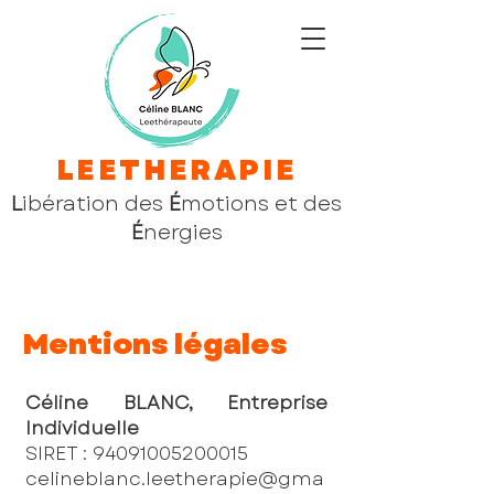
LEETHERAPIE
L
ibération des
É
motions et des
É
nergies
Mentions légales
Céline BLANC, Entreprise
Individuelle
SIRET :
94091005200015
celineblanc.leetherapie@gma